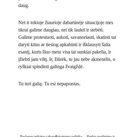
daug.
Net ir tokioje žiaurioje dabartinėje situacijoje mes
tikrai galime daugiau, nei tik laukti ir stebėti.
Galime protestuoti, aukoti, savanoriauti, skatinti tai
daryti kitus ar tiesiog apkabinti ir išklausyti šalia
esantį, kuris šiuo metu visa tai sunkiai pakelia, ir
įžiebti jam viltį. Ir, žiūrėk, tu jau nebe akmenėlis, o
ryškiai spindinti galinga žvaigždė.
Tu turi galią. Tu esi nepaprastas.
Paslaugų teikimo sąlygos
Privatumo politika
P
rekių grąžinimo ir 