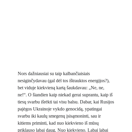
Nors dažniausiai su taip kalbančiaisiais
nesiginčydavau (gal dėl tos ištrauktos energijos?),
bet viduje kiekvieną kartą šaukdavau: „Ne, ne,
ne!“. O šiandien kaip niekad gerai suprantu, kaip iš
tiesų svarbu išrėkti tai visu balsu. Dabar, kai Rusijos
pajėgos Ukrainoje vykdo genocidą, ypatingai
svarbu iki kaulų smegenų įsisąmoninti, sau ir
kitiems priminti, kad nuo kiekvieno iš mūsų
priklauso labai daug. Nuo kiekvieno. Labai labai