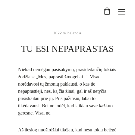
2022 m. balandis
TU ESI NEPAPRASTAS
Niekad nemėgau pasisakymų, prasidedančių tokiais
žodžiais: „Mes, paprasti žmogeliai...“ Visad
norėdavosi tų žmonių paklausti, o kas tie
nepaprastieji, nes, ką čia žinai, gal ir aš netyčia
prisiskaitau prie jų. Prisipažinsiu, labai to
tikėdavausi. Bet ne todėl, kad laikiau save kažkuo
geresne. Visai ne.
Aš tiesiog nuoširdžiai tikėjau, kad nesu tokia bejėgė