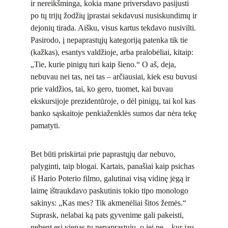
ir nereikšminga, kokia mane priversdavo pasijusti
po tų trijų žodžių įprastai sekdavusi nusiskundimų ir
dejonių tirada. Aišku, visus kartus tekdavo nusivilti.
Pasirodo, į nepaprastųjų kategoriją patenka tik tie
(kažkas), esantys valdžioje, arba pralobėliai, kitaip:
„Tie, kurie pinigų turi kaip šieno.“ O aš, deja,
nebuvau nei tas, nei tas – arčiausiai, kiek esu buvusi
prie valdžios, tai, ko gero, tuomet, kai buvau
ekskursijoje prezidentūroje, o dėl pinigų, tai kol kas
banko sąskaitoje penkiaženklės sumos dar nėra tekę
pamatyti.
Bet būti priskirtai prie paprastųjų dar nebuvo,
palyginti, taip blogai. Kartais, panašiai kaip psichas
iš Hario Poterio filmo, galutinai visą vidinę jėgą ir
laimę ištraukdavo paskutinis tokio tipo monologo
sakinys: „Kas mes? Tik akmenėliai šitos žemės.“
Suprask, nelabai ką pats gyvenime gali pakeisti,
nebent esi vienas tų nepaprastųjų, o jei ne – kur jau