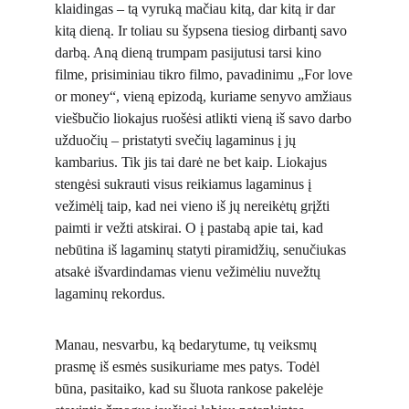
klaidingas – tą vyruką mačiau kitą, dar kitą ir dar
kitą dieną. Ir toliau su šypsena tiesiog dirbantį savo
darbą. Aną dieną trumpam pasijutusi tarsi kino
filme, prisiminiau tikro filmo, pavadinimu „For love
or money“, vieną epizodą, kuriame senyvo amžiaus
viešbučio liokajus ruošėsi atlikti vieną iš savo darbo
užduočių – pristatyti svečių lagaminus į jų
kambarius. Tik jis tai darė ne bet kaip. Liokajus
stengėsi sukrauti visus reikiamus lagaminus į
vežimėlį taip, kad nei vieno iš jų nereikėtų grįžti
paimti ir vežti atskirai. O į pastabą apie tai, kad
nebūtina iš lagaminų statyti piramidžių, senučiukas
atsakė išvardindamas vienu vežimėliu nuvežtų
lagaminų rekordus.
Manau, nesvarbu, ką bedarytume, tų veiksmų
prasmę iš esmės susikuriame mes patys. Todėl
būna, pasitaiko, kad su šluota rankose pakelėje