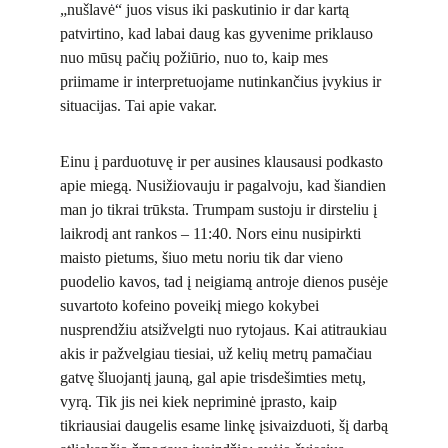
„nušlavė“ juos visus iki paskutinio ir dar kartą
patvirtino, kad labai daug kas gyvenime priklauso
nuo mūsų pačių požiūrio, nuo to, kaip mes
priimame ir interpretuojame nutinkančius įvykius ir
situacijas. Tai apie vakar.
Einu į parduotuvę ir per ausines klausausi podkasto
apie miegą. Nusižiovauju ir pagalvoju, kad šiandien
man jo tikrai trūksta. Trumpam sustoju ir dirsteliu į
laikrodį ant rankos – 11:40. Nors einu nusipirkti
maisto pietums, šiuo metu noriu tik dar vieno
puodelio kavos, tad į neigiamą antroje dienos pusėje
suvartoto kofeino poveikį miego kokybei
nusprendžiu atsižvelgti nuo rytojaus. Kai atitraukiau
akis ir pažvelgiau tiesiai, už kelių metrų pamačiau
gatvę šluojantį jauną, gal apie trisdešimties metų,
vyrą. Tik jis nei kiek nepriminė įprasto, kaip
tikriausiai daugelis esame linkę įsivaizduoti, šį darbą