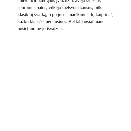
atliekančio žmogaus įvaizdžio: avėjo šviesius
sportinius batus, vilkėjo melsvus džinsus, pilką
klasikinį švarką, o po juo – marškinius. Ir, kaip ir aš,
kažko klausėsi per ausines. Bet labiausiai mane
nustebino ne jo išvaizda.