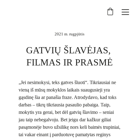
2021 m. rugpjūtis
GATVIŲ ŠLAVĖJAS, 
FILMAS IR PRASMĖ
„Jei nesimokysi, teks gatves šluoti“. Tikriausiai ne
vieną iš mūsų mokyklos laikais suaugusieji yra
gąsdinę šia ar panašia fraze. Atrodydavo, kad toks
darbas – tikrų tikriausia pasaulio pabaiga. Taip,
mokytis yra gerai, bet dėl gatvių šlavimo – seniai
jau taip nebegalvoju. Bet jeigu dar kažkur giliai
pasąmonėje buvo užsilikę nors keli baimės trupiniai,
tai vakar einant į parduotuvę pamatytas reginys