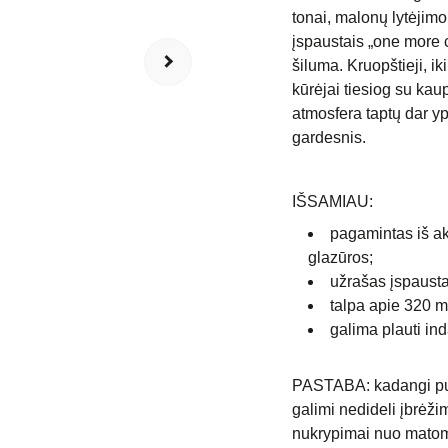
tonai, malonų lytėjimo
įspaustais „one more c
šiluma. Kruopštieji, 
kūrėjai tiesiog su kau
atmosfera taptų dar yp
gardesnis.
IŠSAMIAU:
pagamintas iš ak
glazūros;
užrašas įspaust
talpa apie 320 m
galima plauti in
PASTABA: kadangi puo
galimi nedideli įbrėži
nukrypimai nuo matomo