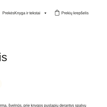
Prekės
Knyga ir tekstai
Prekių krepšelis
is
forma, švelnūs, prie knygos puslapių derantys spalvų