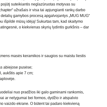
 pojūtį suteikiantis neglazūruotas motyvas su
hapter“ užrašais ir visa tai apjungianti rankų darbo
iki detalių gamybos procesą apgalvojantys „MUG MUG“
pu išpildė mūsų idėją! Sukurtas tam, kad skaitymo
atingesnė, o kiekvienas skyrių lydintis gurkšnis – dar
mens masės keramikos ir saugios su maistu liestis
as abiejose pusėse;
l, aukštis apie 7 cm;
daplovėje.
deliai nuo pradžios iki galo gaminami rankomis,
mai ar nelygumai bei formos, dydžio ir atspalvio
 vaizdo ekrane. O būtent tai padaro kiekvieną