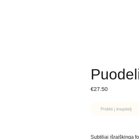
Puodel
€27.50
Pridėti į krepšelį
Subtiliai išraiškinga 