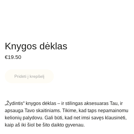
Knygos dėklas
€19.50
Pridėti į krepšelį
„Žydintis“ knygos dėklas – ir stilingas aksesuaras Tau, ir
apsauga Tavo skaitiniams. Tikime, kad taps nepamainomu
kelionių palydovu. Gali būti, kad net imsi savęs klausinėti,
kaip aš iki šiol be šito daikto gyvenau.