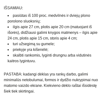
IŠSAMIAU:
pasiūtas iš 100 proc. medvilnės ir dviejų plono
porolono sluoksnių;
ilgis apie 27 cm, plotis apie 20 cm (matuojant iš
išorės), didžiausi galimi knygos matmenys – ilgis apie
24 cm, plotis apie 15 cm, storis apie 4 cm;
turi užsegimą su gumele;
priekyje yra kišenėlė;
skalbti rankomis, lyginti drungnu arba vidutinės
kaitros lygintuvu.
PASTABA: kadangi dėklas yra rankų darbo, galimi
minimalūs netobulumai, formos ir dydžio nukrypimai nuo
matomo vaizdo ekrane. Kiekvieno dėklo raštai išsidėstę
šiek tiek skirtingai.