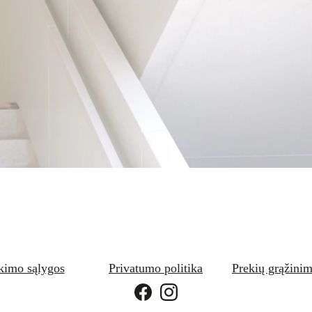
ikimo sąlygos
Privatumo politika
P
rekių grąžinim