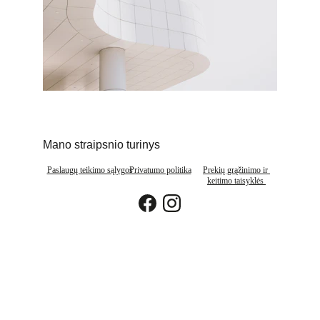
Mano straipsnio turinys
Paslaugų teikimo sąlygos
Privatumo politika
P
rekių grąžinimo ir 
keitimo taisyklės 